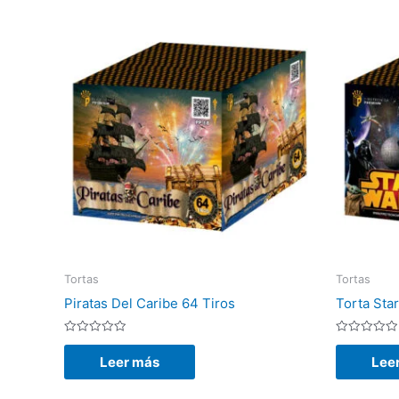
Tortas
Tortas
Piratas Del Caribe 64 Tiros
Torta Sta
Valorado
Valorado
con
con
Leer más
Lee
0
0
de
de
5
5