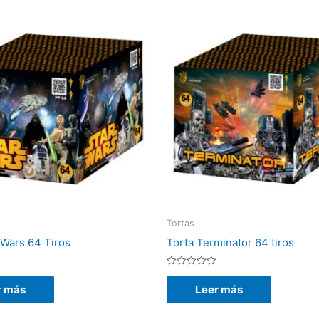
Tortas
rWars 64 Tiros
Torta Terminator 64 tiros
Valorado
con
r más
Leer más
0
de
5