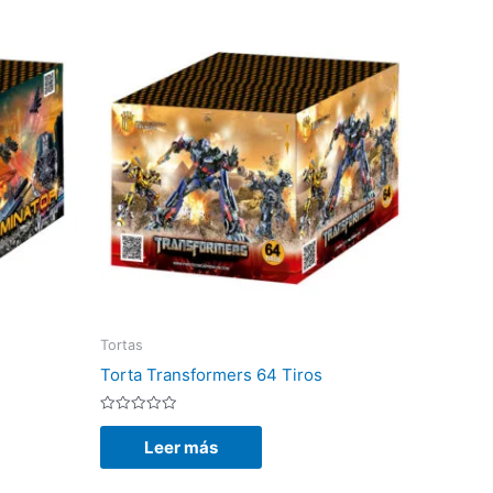
Tortas
Torta Transformers 64 Tiros
Valorado
con
Leer más
0
de
5