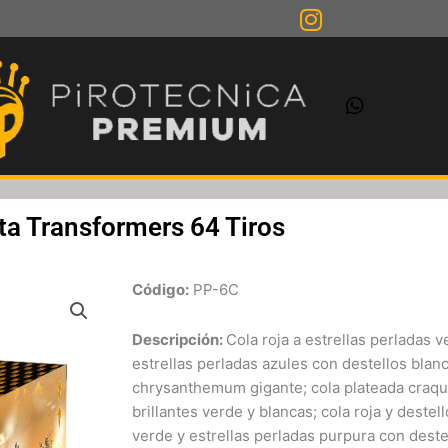
ta Transformers 64 Tiros
Código
:
PP-6C
Descripción:
Cola roja a estrellas perladas 
estrellas perladas azules con destellos blanc
chrysanthemum gigante; cola plateada craque
brillantes verde y blancas; cola roja y deste
verde y estrellas perladas purpura con deste