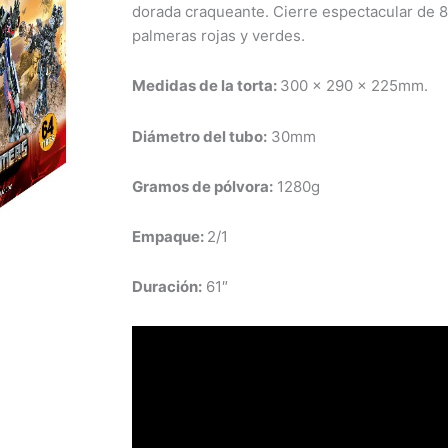
dorada craqueante. Cierre espectacular de 8
palmeras rojas y verdes.
Medidas de la torta:
300 x 290 x 225mm.
Diámetro
del tubo:
30mm
Gramos de pólvora:
1280g
Empaque:
2/1
Duración
:
61″