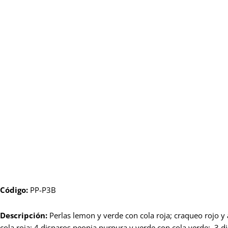
Código
:
PP-P3B
Descripción:
Perlas lemon y verde con cola roja; craqueo rojo y 
cola roja; 4 disparos peonia purpura y verde con cola verde; 3 di