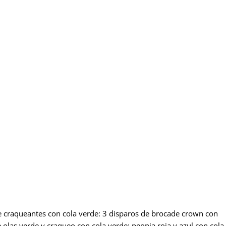
rde craqueantes con cola verde: 3 disparos de brocade crown con
e olas verde y craqueo con cola verde; peonia roja y azul con cola