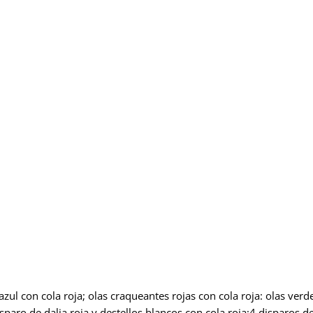
azul con cola roja; olas craqueantes rojas con cola roja: olas ve
sparo de dalia roja y destellos blancos con cola roja;4 disparos d