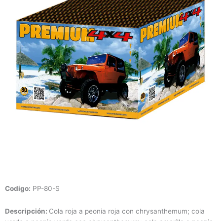
Codigo:
PP-80-S
Descripción:
Cola roja a peonia roja con chrysanthemum; cola