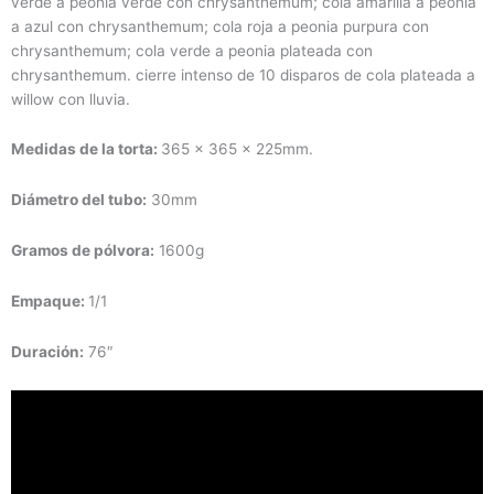
verde a peonia verde con chrysanthemum; cola amarilla a peonia
a azul con chrysanthemum; cola roja a peonia purpura con
chrysanthemum; cola verde a peonia plateada con
chrysanthemum. cierre intenso de 10 disparos de cola plateada a
willow con lluvia.
Medidas de la torta:
365 x 365 x 225mm.
Diámetro
del tubo:
30mm
Gramos de pólvora:
1600g
Empaque:
1/1
Duración
:
76″