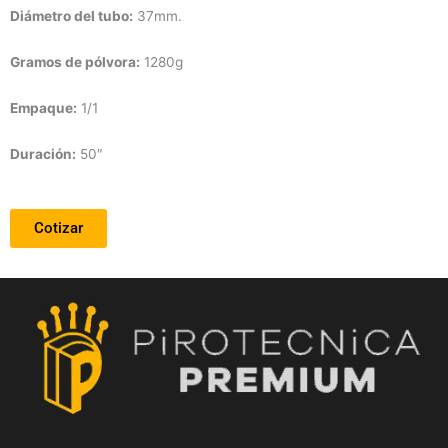
Diámetro
del tubo:
37mm.
Gramos de pólvora:
1280g
Empaque:
1/1
Duración
:
50″
Cotizar