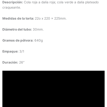
Descripción:
Cola roja a dalia roja; cola verde a dalia plateado
craqueante.
Medidas de la torta:
22o x 220 x 225mm.
Diámetro
del tubo:
30mm.
Gramos de pólvora:
640g
Empaque:
3/1
Duración
:
26″