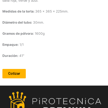
dalia roja, verde y azul.
Medidas de la torta:
365 x 365 x 225mm.
Diámetro
del tubo:
30mm.
Gramos de pólvora:
1600g
Empaque:
1/1
Duración
:
41″
Cotizar