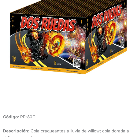
Código
:
PP-80C
Descripción:
Cola craqueantes a lluvia de willow; cola dorada a