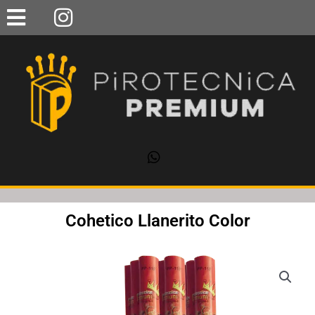
Ir
al
contenido
Cohetico Llanerito Color