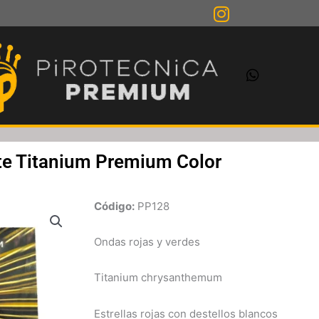
e Titanium Premium Color
Código:
PP128
Ondas rojas y verdes
Titanium chrysanthemum
Estrellas rojas con destellos blancos