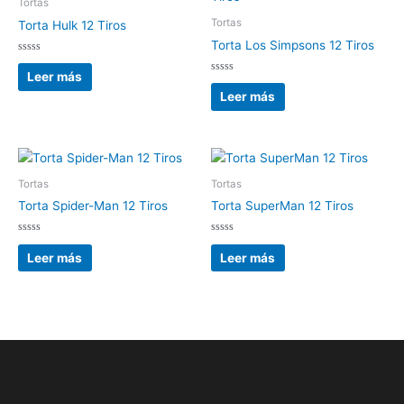
Tortas
Tortas
Torta Hulk 12 Tiros
Torta Los Simpsons 12 Tiros
Valorado
con
Leer más
0
Valorado
de
con
Leer más
5
0
de
5
Tortas
Tortas
Torta Spider-Man 12 Tiros
Torta SuperMan 12 Tiros
Valorado
Valorado
con
con
Leer más
Leer más
0
0
de
de
5
5