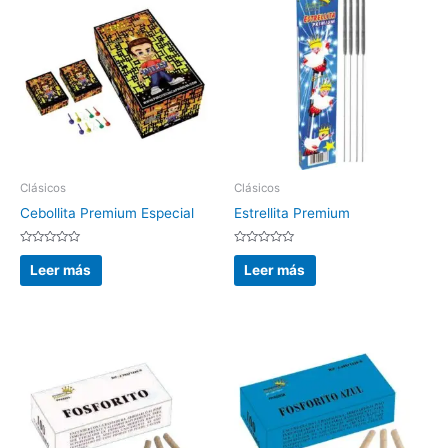
Clásicos
Clásicos
Cebollita Premium Especial
Estrellita Premium
Valorado
Valorado
con
con
Leer más
Leer más
0
0
de
de
5
5