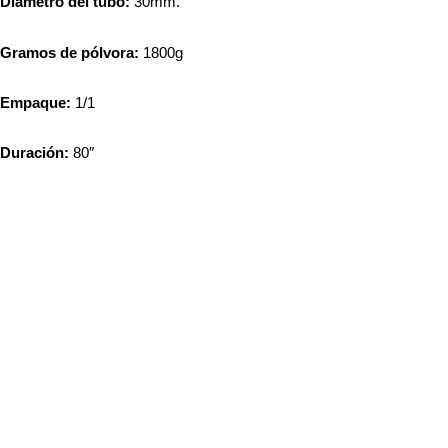
Diámetro
del tubo:
30mm.
Gramos de pólvora:
1800g
Empaque:
1/1
Duración
:
80″